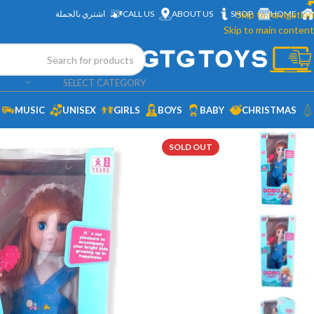
HOME
Skip to navigation
SHOP
ABOUT US
CALL US
اشتري بالجملة
Skip to main content
SELECT CATEGORY
MUSIC
UNISEX
GIRLS
BOYS
BABY
CHRISTMAS
SOLD OUT