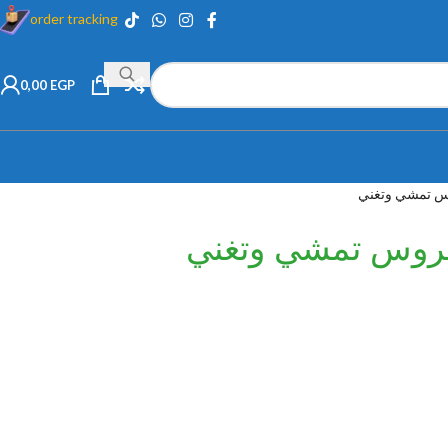
order tracking
0,00
EGP
س تمشي وتغني
عروس تمشي وتغني