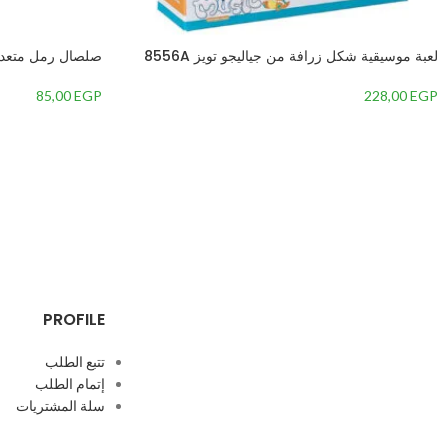
لعبة موسيقية شكل زرافة من جياليجو تويز 8556A
صلصال رمل متعدد
85,00
EGP
228,00
EGP
PROFILE
تتبع الطلب
إتمام الطلب
سلة المشتريات