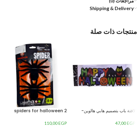
مراجعات (0)
Shipping & Delivery
منتجات ذات صلة
لافتة باب بتصميم هابي هالوين-
2 spiders for halloween
متعدداللون
decoration
110,00
EGP
47,00
EGP