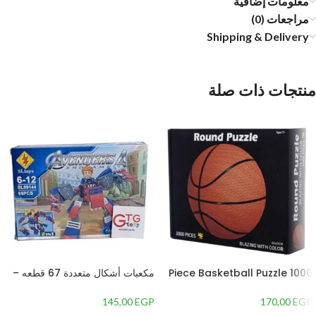
معلومات إضافية
مراجعات (0)
Shipping & Delivery
منتجات ذات صلة
1000 Piece Basketball Puzzle
مكعبات أشكال متعددة 67 قطعه –
1354587
for Kids, White – GTG TOYS
145,00
EGP
170,00
EGP