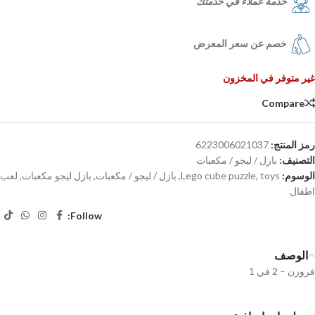
خدمة عملاء في خدمتك
خصم عن سعر المعرض
غير متوفر في المخزون
Compare
رمز المنتج:
6223006021037
التصنيف:
بازل / ليجو / مكعبات
الوسوم:
toys
,
Lego cube puzzle
,
بازل / ليجو / مكعبات
,
بازل ليجو مكعبات
,
لعب
اطفال
Follow:
الوصف
فروزن – 2 في 1