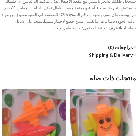
سيجعل طفلك يشعر بالتميز. مع مقعد الأطفال هذا، يمكنك التأكد من أن طفلك
سيستمتع بتجربة سباحة آمنة وممتعة.مقعد أطفال ثلاثي الحلقات مقاس 69 سم
من بيست واي سويم سيف، رقم المنتج: 32096صنعت في الصينمصنوع من مواد
عالية الجودةصمامات أمانفينيل متين خضع لاختبار مسبقًامقعد على شكل
حفاضات4 غرف هوائيةالمحتوى: مقعد طفل واحد
مراجعات (0)
Shipping & Delivery
منتجات ذات صلة