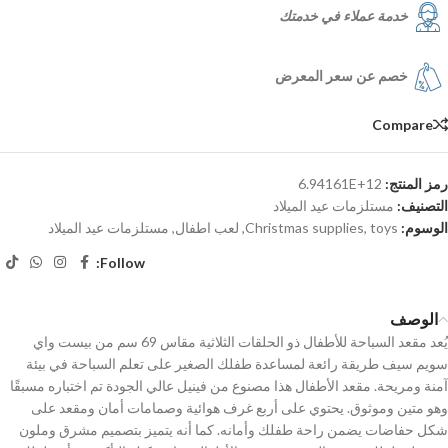
خدمة عملاء في خدمتك
خصم عن سعر المعرض
Compare
رمز المنتج:
6.94161E+12
التصنيف:
مستلزمات عيد الميلاد
الوسوم:
toys
,
Christmas supplies
,
لعب اطفال
,
مستلزمات عيد الميلاد
Follow:
الوصف
يُعد مقعد السباحة للأطفال ذو الحلقات الثلاثية مقاس 69 سم من بيست واي
سويم سيف طريقة رائعة لمساعدة طفلك الصغير على تعلم السباحة في بيئة
آمنة ومريحة. مقعد الأطفال هذا مصنوع من فينيل عالي الجودة تم اختباره مسبقًا
وهو متين وموثوق. يحتوي على أربع غرف هوائية وصمامات أمان ومقعد على
شكل حفاضات يضمن راحة طفلك وأمانه. كما أنه يتميز بتصميم مشرق وملون