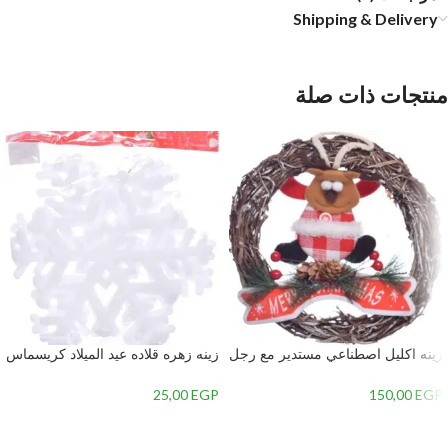
Shipping & Delivery
منتجات ذات صلة
زينه اكليل اصطناعي مستدير مع رجل
زينه زهره قلاده عيد الميلاد كريسماس
الجليد في المنتصف-متعدداللون-2 –
– 2
2
25,00
EGP
150,00
EGP
إضافة إلى السلة
إضافة إلى السلة