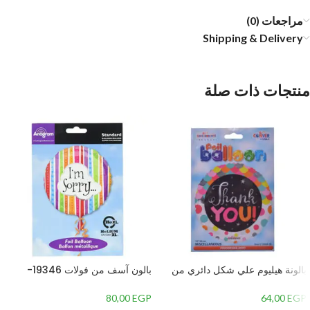
مراجعات (0)
Shipping & Delivery
منتجات ذات صلة
بالونة هيليوم علي شكل دائري من
بالون آسف من فولات 19346-
كالي دي سكوب بتصميم كلمة
01Aرقائق معدنية
شكر،متعدد الألوان
80,00
EGP
64,00
EGP