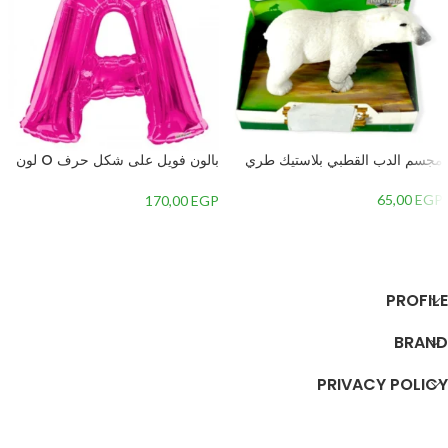
مجسم الدب القطبي بلاستيك طري
بالون فويل على شكل حرف O لون
ارجواني ماجنتا 34 بوصة
65,00
EGP
170,00
EGP
إضافة إلى السلة
إضافة إلى السلة
PROFILE
BRAND
PRIVACY POLICY