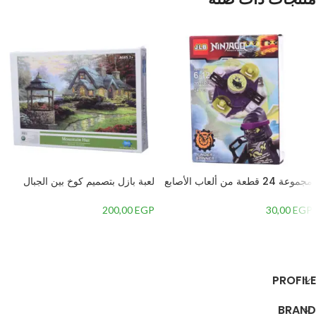
مجموعة 24 قطعة من ألعاب الأصابع
لعبة بازل بتصميم كوخ بين الجبال
والتدوير من JLB
مكونة من 1000 قطعة للأطفال,
متعدد الألوان
200,00
EGP
30,00
EGP
إضافة إلى السلة
إضافة إلى السلة
PROFILE
BRAND