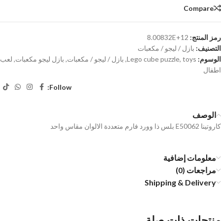
Compare
رمز المنتج:
8.00832E+12
التصنيف:
بازل / ليجو / مكعبات
الوسوم:
toys
,
Lego cube puzzle
,
بازل / ليجو / مكعبات
,
بازل ليجو مكعبات
,
لعب
اطفال
Follow:
الوصف
كاروتينا E50062 بلس ذا وورد فارم متعددة الالوان مقاس واحد
معلومات إضافية
مراجعات (0)
Shipping & Delivery
منتجات ذات صلة