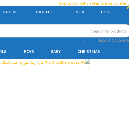
Skip to navigation
Skip to main content
CALL US
ABOUT US
SHOP
HOME
SOLD OUT
SELECT CATEGO
RLS
BOYS
BABY
CHRISTMAS