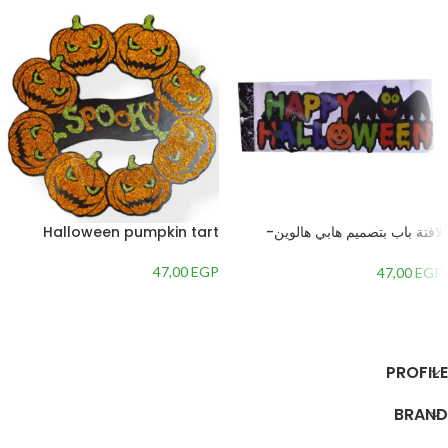
لافتة باب بتصميم هابي هالوين-
Halloween pumpkin tart
متعدداللون
47,00
EGP
47,00
EGP
إضافة إلى السلة
إضافة إلى السلة
PROFILE
BRAND