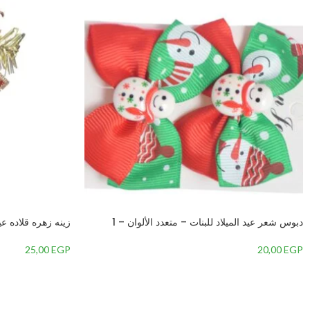
دبوس شعر عيد الميلاد للبنات – متعدد الألوان – 1
زينه زهره قلاده عي
25,00
EGP
20,00
EGP