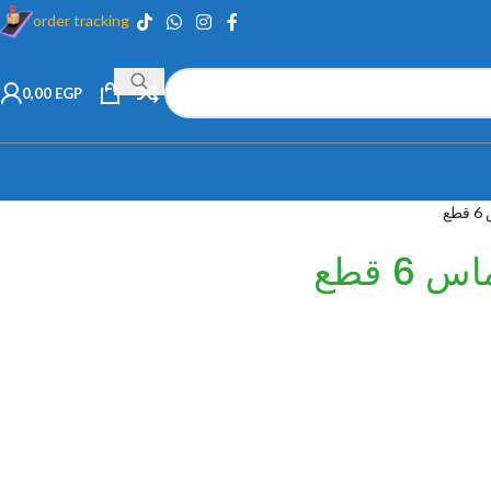
order tracking
0,00
EGP
ع
6 قطع