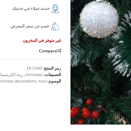
خدمة عملاء في خدمتك
خصم عن سعر المعرض
غير متوفر في المخزون
Compare
رمز المنتج:
5260-18
التصنيفات:
christmas
,
زينة الكريسم
الوسوم:
toys
,
ristmas decorations