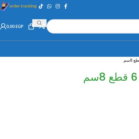
order tracking
0,00
EGP