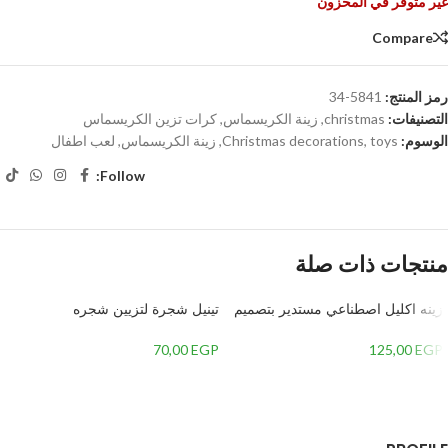
غير متوفر في المخزون
Compare
رمز المنتج:
5841-34
التصنيفات:
christmas
,
زينة الكريسماس
,
كرات تزين الكريسماس
الوسوم:
toys
,
Christmas decorations
,
زينة الكريسماس
,
لعب اطفال
Follow:
منتجات ذات صلة
زينه اكليل اصطناعي مستدير بتصميم
تينيل شجرة لتزيين شجره
ماري كريسماس-متعدداللون-4 – 2
الكريسماس – 2
70,00
EGP
125,00
EGP
إضافة إلى السلة
إضافة إلى السلة