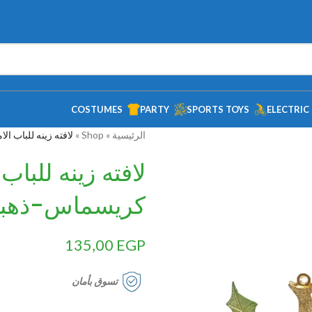
COSTUMES
PARTY
SPORTS TOYS
ELECTRIC
الرئيسية
»
Shop
»
لافته زينه للباب ال
لافته زينه للبا
كريسماس-ذهبي-4
135,00
EGP
تسوق بأمان