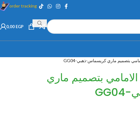
order tracking
0,00
EGP
امامي بتصميم ماري كريسماس-ذهبي-GG04
ب الامامي بتصميم ماري
GG0