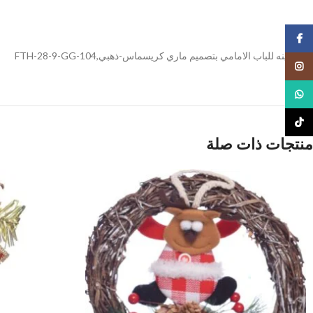
Facebook
لافته زينه للباب الامامي بتصميم ماري كريسماس-ذهبي,FTH-28-9-GG-104
Instagram
WhatsApp
TikTok
منتجات ذات صلة