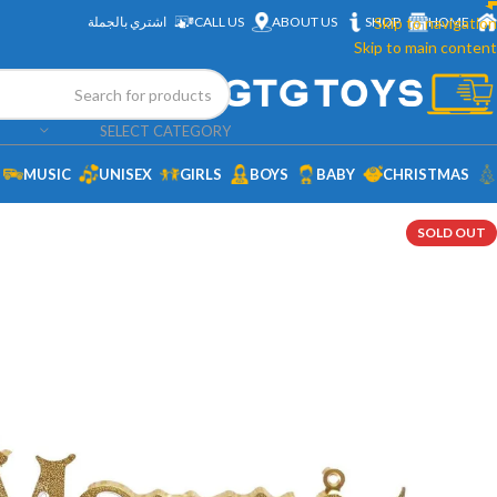
HOME
Skip to navigation
SHOP
ABOUT US
CALL US
اشتري بالجملة
Skip to main content
SELECT CATEGORY
MUSIC
UNISEX
GIRLS
BOYS
BABY
CHRISTMAS
SOLD OUT