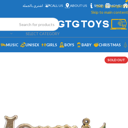
HOME
Skip to navigation
SHOP
ABOUT US
CALL US
اشتري بالجملة
Skip to main content
SELECT CATEGORY
MUSIC
UNISEX
GIRLS
BOYS
BABY
CHRISTMAS
SOLD OUT