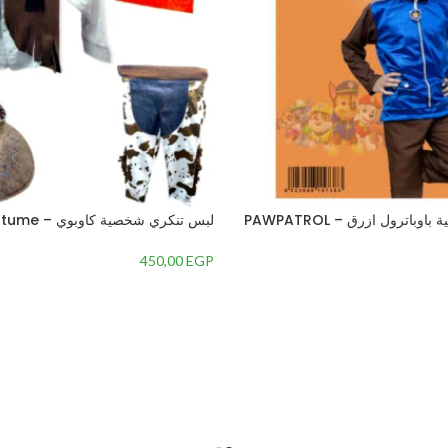
لبس تنكري شخصية باوباترول ازرق – PAWPATROL
لبس تنكري شخ
– 8-سنوات
450,00
EGP