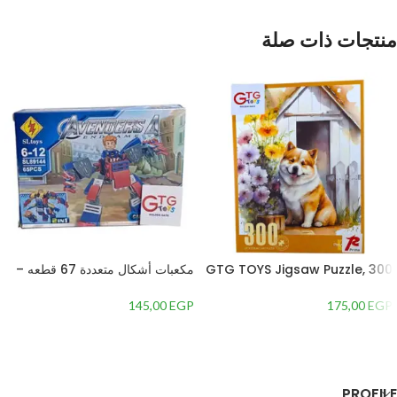
منتجات ذات صلة
GTG TOYS Jigsaw Puzzle, 300
مكعبات أشكال متعددة 67 قطعه –
1354587
Pieces
145,00
EGP
175,00
EGP
إضافة إلى السلة
إضافة إلى السلة
PROFILE