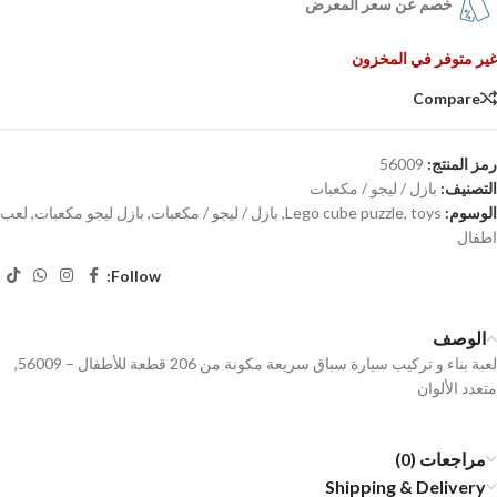
خصم عن سعر المعرض
غير متوفر في المخزون
Compare
رمز المنتج:
56009
التصنيف:
بازل / ليجو / مكعبات
الوسوم:
toys
,
Lego cube puzzle
,
بازل / ليجو / مكعبات
,
بازل ليجو مكعبات
,
لعب
اطفال
Follow:
الوصف
لعبة بناء و تركيب سيارة سباق سريعة مكونة من 206 قطعة للأطفال – 56009,
متعدد الألوان
مراجعات (0)
Shipping & Delivery