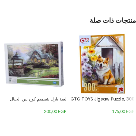
منتجات ذات صلة
GTG TOYS Jigsaw Puzzle, 300
لعبة بازل بتصميم كوخ بين الجبال
Pieces
مكونة من 1000 قطعة للأطفال,
متعدد الألوان
200,00
EGP
175,00
EGP
إضافة إلى السلة
إضافة إلى السلة