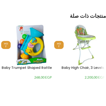
منتجات ذات صلة
HO
HO
T
T
Baby Trumpet Shaped Rattle
Baby High Chair, 3 Levels,
Toy for Developing Child’s
Adjustable Height
Skills
268,00
EGP
2.200,00
EGP
إضافة إلى السلة
إضافة إلى السلة