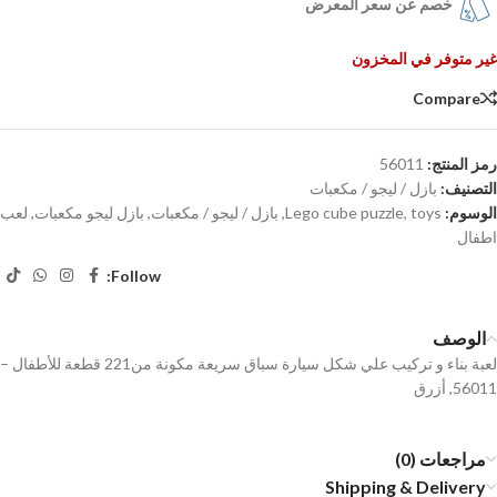
خصم عن سعر المعرض
غير متوفر في المخزون
Compare
رمز المنتج:
56011
التصنيف:
بازل / ليجو / مكعبات
الوسوم:
toys
,
Lego cube puzzle
,
بازل / ليجو / مكعبات
,
بازل ليجو مكعبات
,
لعب
اطفال
Follow:
الوصف
لعبة بناء و تركيب علي شكل سيارة سباق سريعة مكونة من221 قطعة للأطفال –
56011, أزرق
مراجعات (0)
Shipping & Delivery