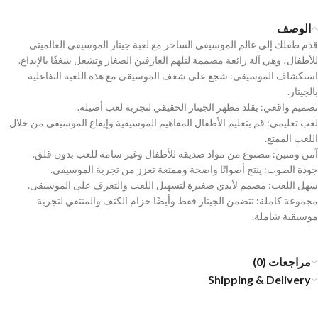
الوصف
قدم طفلك إلى عالم الموسيقى الساحر مع لعبة جيتار الموسيقى العالميتي
للأطفال، وهي آلة رائعة مصممة لتلهم العازفين الصغار وتشعل شغفًا بالإبداع.
استكشاف الموسيقى: شجع على شغف الموسيقى مع هذه اللعبة التفاعلية
بالجيتار.
تصميم واقعي: يقلد مظهر الجيتار الحقيقي لتجربة لعب أصيلة.
لعب تعليمي: قم بتعليم الأطفال المفاهيم الموسيقية وإيقاع الموسيقى من خلال
اللعب الممتع.
آمن ومتين: مصنوع من مواد صديقة للأطفال وغير سامة للعب بدون قلق.
جودة الصوت: ينتج أصواتًا واضحة وممتعة تعزز من تجربة الموسيقى.
سهل اللعب: مصمم لأيدي صغيرة لتسهيل اللعب والتعرف على الموسيقى.
مجموعة كاملة: تتضمن الجيتار فقط وأيضًا حزام الكتف والمنتقي لتجربة
موسيقية شاملة.
مراجعات (0)
Shipping & Delivery