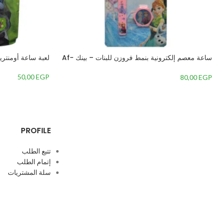
ساعة معصم إلكترونية بنمط فروزن للبنات – بينك Af-
لعبة ساعة أومنتري
Goldengatebatch-Sep23-29
50,00
EGP
80,00
EGP
PROFILE
تتبع الطلب
إتمام الطلب
سلة المشتريات