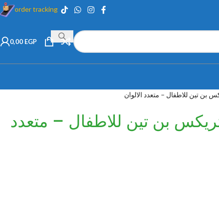
order tracking
0,00
EGP
س بن تين للاطفال – متعدد الالوان
تريكس بن تين للاطفال – متعدد