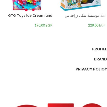
لعبة موسيقية شكل زرافة من
GTG Toys Ice Cream and
جياليجو تويز 8556A
Pizza Toy Car
190,00
EGP
228,00
EGP
إضافة إلى السلة
إضافة إلى السلة
PROFILE
BRAND
PRIVACY POLICY