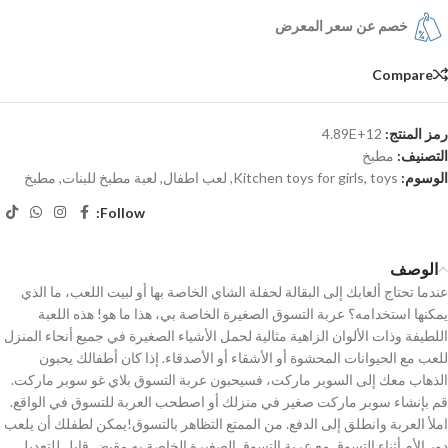
خصم عن سعر المعرض
Compare
رمز المنتج:
4.89E+12
التصنيف:
مطبخ
الوسوم:
toys
,
Kitchen toys for girls
,
لعب اطفال
,
لعبة مطبخ للبنات
,
مطبخ
Follow:
الوصف
عندما تحتاج ألعابك إلى البقالة لحفلة الشاي الخاصة بها أو لبيت اللعب، ما الذي
يمكنها استخدامه؟ عربة التسوق الصغيرة الخاصة بي، هذا ما هو! هذه اللعبة
اللطيفة وذات الألوان الزاهية مثالية لحمل الأشياء الصغيرة في جميع أنحاء المنزل
للعب مع الحيوانات المحشوة أو الأشقاء أو الأصدقاء. إذا كان أطفالك يحبون
الذهاب معك إلى السوبر ماركت، فسيحبون عربة التسوق بلاي غو سوبر ماركت.
قم بإنشاء سوبر ماركت صغير في منزلك أو اصطحب العربة للتسوق في الواقع.
املأ العربة وانطلق إلى الدفع. من الممتع التظاهر بالتسوق!يمكن لطفلك أن يلعب
دور الأم أثناء التسوق مع عربة التسوق الصغيرة الخاصة به.مقبض قابل للتعديل