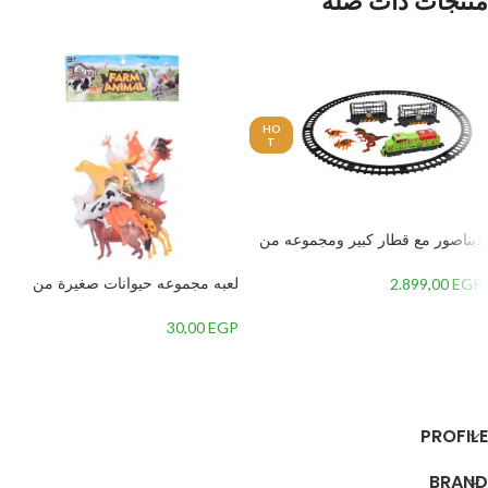
منتجات ذات صلة
HO
T
ديناصور مع قطار كبير ومجموعه من
الالعاب من دينو فالي به العديد من
الازرار جميع المفصلات متحركه وبه
لعبه مجموعه حيوانات صغيرة من
2.899,00
EGP
اضائة من LED وصوت ضخم-
فارم انيمل للاطفال بلاستيك – الوان
متعدده
30,00
EGP
إضافة إلى السلة
إضافة إلى السلة
PROFILE
BRAND