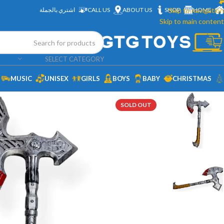
HOME
Skip to navigation
SHOP
ABOUT US
CALL US
اشتري بالجملة
Skip to main content
SELECT CATEGORY
MUSIC
UNISEX
GIRLS
BOYS
BABY
CHRISTMAS
SOLD OUT