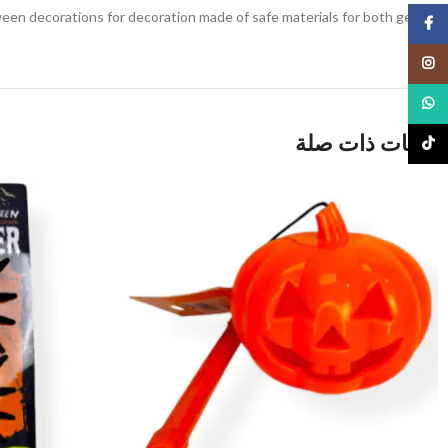
een decorations for decoration made of safe materials for both genders.
Facebook
Instagram
WhatsApp
منتجات ذات صلة
TikTok