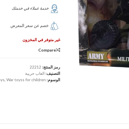
خدمة عملاء في خدمتك
خصم عن سعر المعرض
غير متوفر في المخزون
Compare
رمز المنتج:
22212
التصنيف:
العاب حربية
الوسوم:
War toyss for children
,
oys