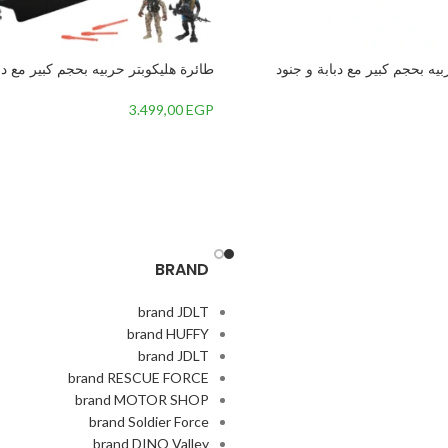
يه بحجم كبير مع دبابة و جنود
ة من سولدر واسلحة متعددة ونور
وباخرة مائية حربية من سولدر واسلحة
LED وصوت قوي-
3.499,00
EGP
BRAND
brand JDLT
brand HUFFY
brand JDLT
brand RESCUE FORCE
brand MOTOR SHOP
brand Soldier Force
brand DINO Valley