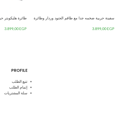
سفينة حربية ضخمه جدا مع طاقم الجنود وردار وطائرة
طائرة هليكوبتر حرب
وباخرة حربيه مع اضائة LED وصوت حربي قوي-
وباخرة مائية حربي
LED وصوت قوي
3.899,00
EGP
3.899,00
EGP
PROFILE
تتبع الطلب
إتمام الطلب
سلة المشتريات