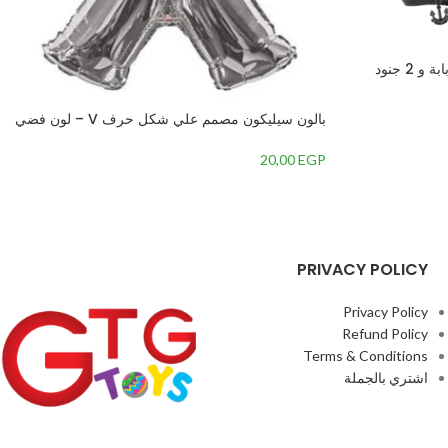
طائرة هليكوبتر حربيه بحجم كبير مع دبابة و 2 جنود
 متعددة ونور
بالون سيليكون مصمم علي شكل حرف V – لون فضي
مقاس 34 بوصة
20,00
EGP
PRIVACY POLICY
Privacy Policy
Refund Policy
Terms & Conditions
اشتري بالجملة