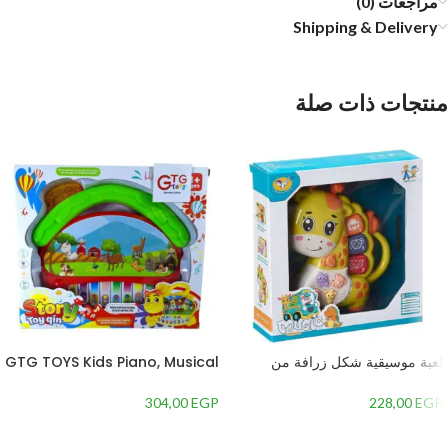
مراجعات (0)
Shipping & Delivery
منتجات ذات صلة
لعبة موسيقية شكل زرافة من
GTG TOYS Kids Piano, Musical
جياليجو تويز 8556A
Educational Toy
304,00
EGP
228,00
EGP