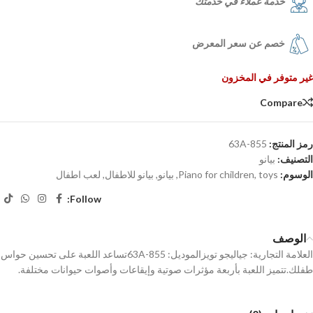
خدمة عملاء في خدمتك
خصم عن سعر المعرض
غير متوفر في المخزون
Compare
رمز المنتج:
855-63A
التصنيف:
بيانو
الوسوم:
toys
,
Piano for children
,
بيانو
,
بيانو للاطفال
,
لعب اطفال
Follow:
الوصف
العلامة التجارية: جياليجو تويزالموديل: 855-63Aتساعد اللعبة على تحسين حواس
طفلك.تتميز اللعبة بأربعة مؤثرات صوتية وإيقاعات وأصوات حيوانات مختلفة.