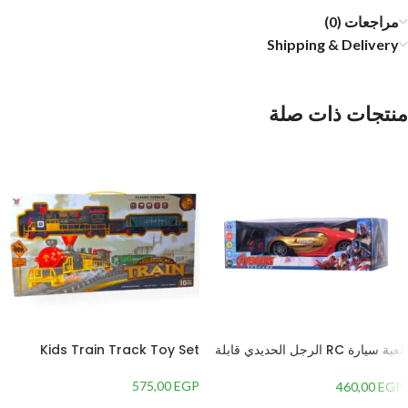
مراجعات (0)
Shipping & Delivery
منتجات ذات صلة
لعبة سيارة RC الرجل الحديدي قابلة
Kids Train Track Toy Set
لاعادة الشحن مع ريموت كنترول،
مقياس 1:14 – متعددة الالوان
575,00
EGP
460,00
EGP