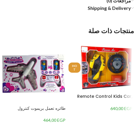
مراجعات (0)
Shipping & Delivery
منتجات ذات صلة
HO
T
Remote Control Kids Car,
Red – Yellow
طائره تعمل بريموت كنترول
640,00
EGP
464,00
EGP
إضافة إلى السلة