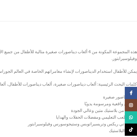
هذه المجموعة المكونة من 4 ألعاب ديناصورات صغيرة مثال
وفيلوسيرابتور.
يمكن للأطفال استخدام الديناصورات لإنشاء مغامراتهم الخاصة في العالم الجوراسي،
كلمات البحث الرئيسية: ألعاب ديناصورات صغيرة، ألعاب ديناصورات للأطفال، ألعاب تعليمية، هدايا للحفلات، هدايا للأولاد والبنات، سن 3 سنو
Facebook
لعبه ديناصور صغيرة
تفاصيل واقعية ومرسومة يدويًا
Instagram
مصنوع من بلاستيك متين وعالي الجودة
مثالية للعب التعليمي ومفضلات الحفلات والهدايا
WhatsApp
تتضمن تي ريكس وتريسيراتوبس وستيجوسورس وفيلوسيرابتور
TikTok
المادة: البلاستيك