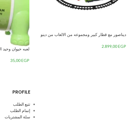
ديناصور مع قطار كبير ومجموعه من الالعاب من دينو
فالي به العديد من الازرار جميع المفصلات متحركه وبه
اضائة من LED وصوت ضخم-
2.899,00
EGP
لعبه حيوان وحيد ا
35,00
EGP
PROFILE
تتبع الطلب
إتمام الطلب
سلة المشتريات