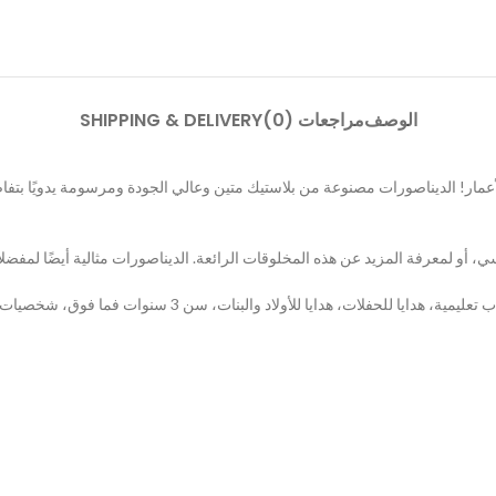
الوصف
مراجعات (0)
SHIPPING & DELIVERY
ية للأطفال من جميع الأعمار! الديناصورات مصنوعة من بلاستيك متين وعالي الجودة ومرس
 أو لمعرفة المزيد عن هذه المخلوقات الرائعة. الديناصورات مثالية أيضًا لمفضلات
ات فما فوق، شخصيات ديناصورات واقعية، تي ريكس، ترايسيراتوبس، ستيجوسورس، فيلوسيرابتور