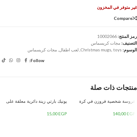
غير متوفر في المخزون
Compare
رمز المنتج:
10002066
التصنيف:
مجات كريسماس
الوسوم:
toys
,
Christmas mugs
,
لعب اطفال
,
مجات كريسماس
Follow:
منتجات ذات صلة
عروسة شخصية فروزن في كرة
يونيك بارتي زينة دائرية معلقة على
قطعة واحدة بلاستيك
شكل نجمة حمراء 69122 – 26 |
للاستعمال مرة واحدة | ياقوتي 3 قطع
15,00
EGP
140,00
EGP
إضافة إلى السلة
إضافة إلى السلة