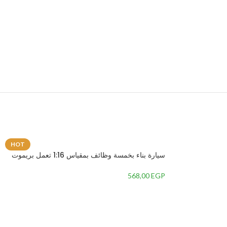
HOT
سيارة بناء بخمسة وظائف بمقياس 1:16 تعمل بريموت
كنترول بمنفذ USB K16-C33
568,00
EGP