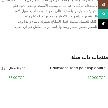
مجموعة المكياج الكاملة: مجموعة الكل في واحد تتضمن كل ما يحتاجه الأطفال لمت
Instagram
سهولة الاستخدام: تركيبات غير سامة وسهلة الاستخدام للعب بدون قلق.
بلاستيك متين: مصنوع من بلاستيك عالي الجودة لوقت لعب طويل الأمد.
WhatsApp
ثارة الخيال: شجع الإبداع ولعب الأدوار مع مجموعة المكياج هذه.
تركيبات قابلة للغسل: يمكنك غسل المكياج بسهولة بالماء والصابون.
TikTok
مناسب للسفر: صغير الحجم ومحمول لمغامرات المكياج في أي مكان.
منتجات ذات صلة
Halloween face painting colors
تاتو للاطفال يلزق
55,00
EGP
120,00
EGP