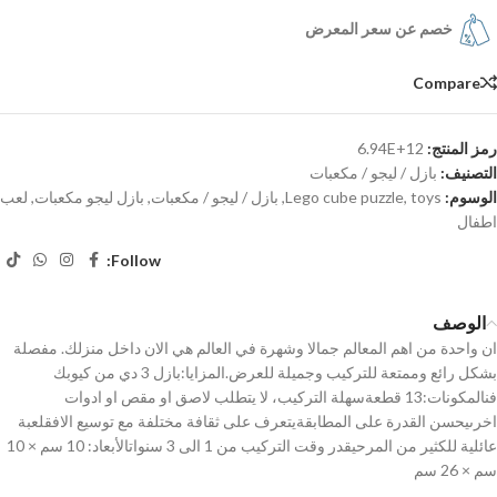
خصم عن سعر المعرض
Compare
رمز المنتج:
6.94E+12
التصنيف:
بازل / ليجو / مكعبات
الوسوم:
toys
,
Lego cube puzzle
,
بازل / ليجو / مكعبات
,
بازل ليجو مكعبات
,
لعب
اطفال
Follow:
الوصف
ان واحدة من اهم المعالم جمالا وشهرة في العالم هي الان داخل منزلك. مفصلة
بشكل رائع وممتعة للتركيب وجميلة للعرض.المزايا:بازل 3 دي من كيوبك
فنالمكونات:13 قطعةسهلة التركيب، لا يتطلب لاصق او مقص او ادوات
اخرىيحسن القدرة على المطابقةيتعرف على ثقافة مختلفة مع توسيع الافقلعبة
عائلية للكثير من المرحيقدر وقت التركيب من 1 الى 3 سنواتالأبعاد: 10 سم × 10
سم × 26 سم