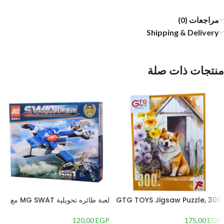
مراجعات (0)
Shipping & Delivery
منتجات ذات صلة
GTG TOYS Jigsaw Puzzle, 300
لعبة طائره تحويلية MG SWAT مع
Pieces
+80 قطعه
120,00
EGP
175,00
EGP