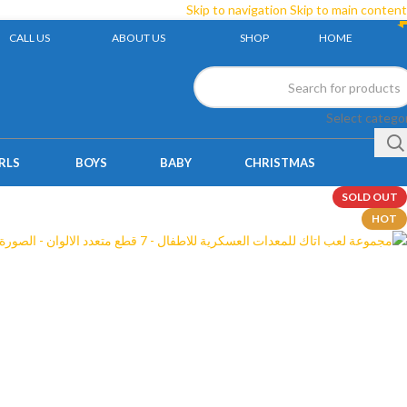
Skip to navigation
Skip to main content
CALL US
ABOUT US
SHOP
HOME
Select catego
RLS
BOYS
BABY
CHRISTMAS
SOLD OUT
HOT