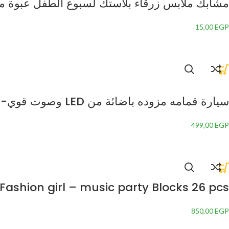
مشابك ملابس زرقاء بلاستك لسبوع الطفل عبوة من 12 قطعة- 13586 من يونيك با
15,00
EGP
سيارة قمامه مزوده باضائة من LED وصوت قوي-
499,00
EGP
Fashion girl – music party Blocks 26 pcs
850,00
EGP