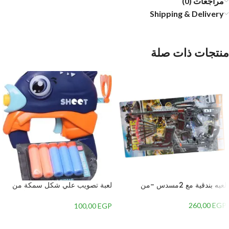
مراجعات (0)
Shipping & Delivery
منتجات ذات صلة
لعبه بندقية مع 2مسدس -من
لعبة تصويب علي شكل سمكة من
البلاستيك مكونة من 6 قطع للأطفال,
متعدد الألوان – 3
260,00
EGP
100,00
EGP