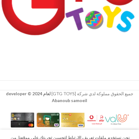
جميع الحقوق مملوكة لدي شركة [GTG TOYS]
لعام 2024 © developer
Abanoub samoeil
نحن نستخدم ملفات تعريف الارتباط لتحسين تجربتك على موقعنا. من