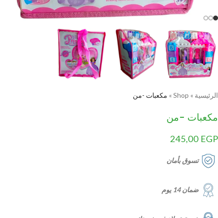
الرئيسية
»
Shop
»
مكعبات -من
مكعبات -من
245,00
EGP
تسوق بأمان
ضمان 14 يوم