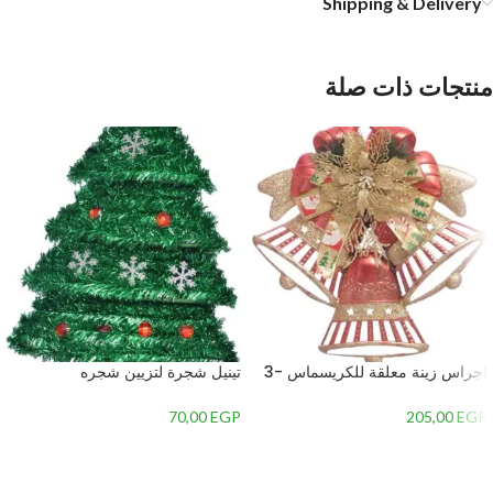
Shipping & Delivery
منتجات ذات صلة
اجراس زينة معلقة للكريسماس -3
تينيل شجرة لتزيين شجره
جرس – 1
الكريسماس – 1
70,00
EGP
205,00
EGP
إضافة إلى السلة
إضافة إلى السلة