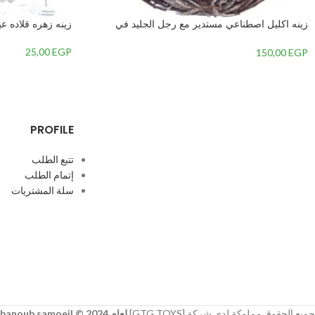
زينه اكليل اصطناعي مستدير مع رجل الجليد في
زينه زهره قلاده عي
المنتصف-متعدداللون-2 – 2
25,00
EGP
150,00
EGP
PROFILE
تتبع الطلب
إتمام الطلب
سلة المشتريات
جميع الحقوق مملوكة لدي شركة [GTG TOYS]
لعام 2024 © developer
banoub samoeil