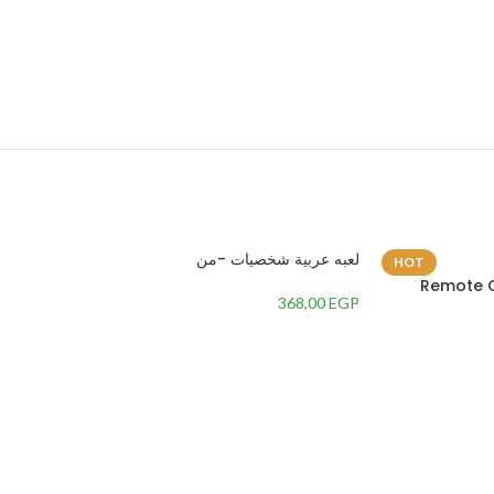
لعبه عربية شخصيات -من
HOT
Remote C
368,00
EGP