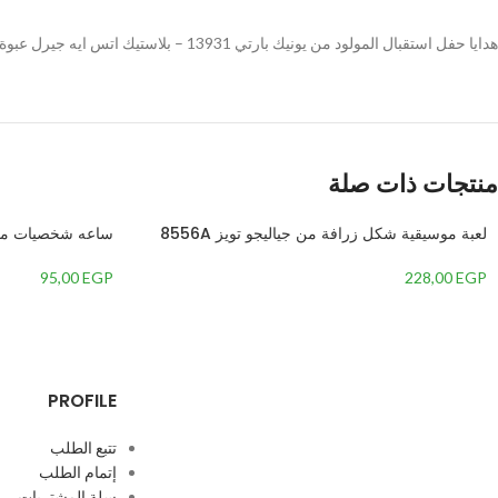
Instagram
هدايا حفل استقبال المولود من يونيك بارتي 13931 – بلاستيك اتس ايه جيرل عبوة من 4 قطع
WhatsApp
TikTok
منتجات ذات صلة
لعبة موسيقية شكل زرافة من جياليجو تويز 8556A
ساعه شخصيات مض
95,00
EGP
228,00
EGP
PROFILE
تتبع الطلب
إتمام الطلب
سلة المشتريات