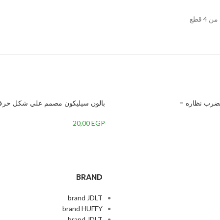
رب نظاره –
مقاس 34 بوصة
20,00
EGP
BRAND
brand JDLT
brand HUFFY
brand JDLT