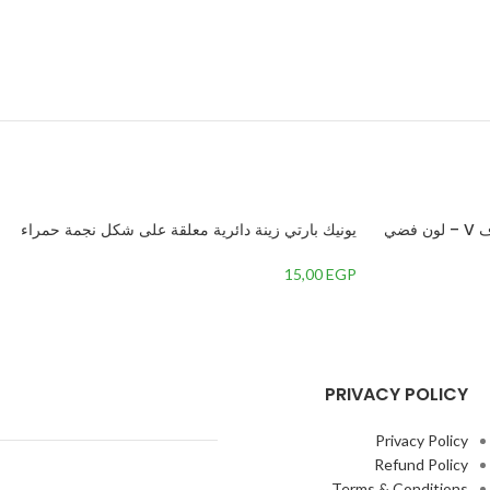
بالون سيليكون مصمم علي شكل حرف V – لون فضي
يونيك بارتي زينة دائرية معلقة على شكل نجمة حمراء
69122 – 26 | للاستعمال مرة واحدة | ياقوتي 3 قطع
15,00
EGP
PRIVACY POLICY
Privacy Policy
Refund Policy
Terms & Conditions