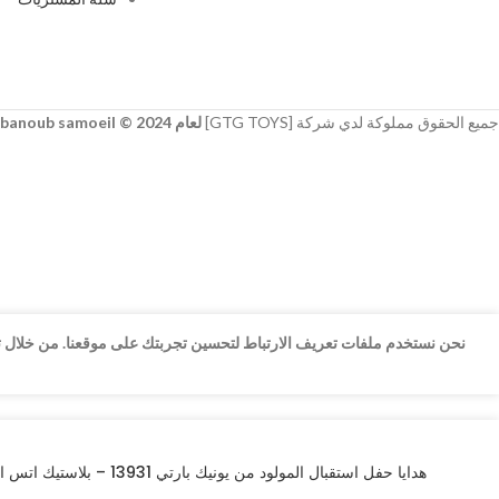
جميع الحقوق مملوكة لدي شركة [GTG TOYS]
لعام 2024 © developer
banoub samoeil
نحن نستخدم ملفات تعريف الارتباط لتحسين تجربتك على موقعنا. من خلال تص
هدايا حفل استقبال المولود من يونيك بارتي 13931 – بلاستيك اتس ايه جيرل عبوة من 4 قطع