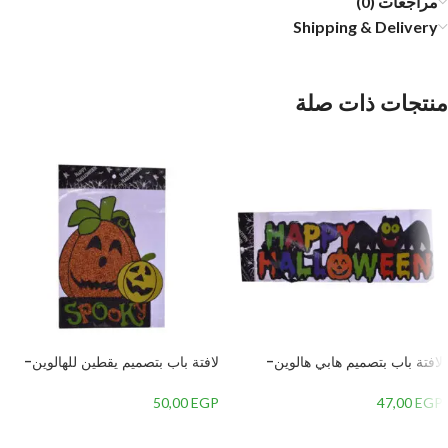
مراجعات (0)
Shipping & Delivery
منتجات ذات صلة
لافتة باب بتصميم هابي هالوين-
لافتة باب بتصميم يقطين للهالوين-
متعدداللون
متعدداللون
50,00
EGP
47,00
EGP