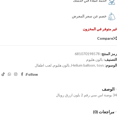
خدمة عملاء في خدمتك
خصم عن سعر المعرض
غير متوفر في المخزون
Compare
رمز المنتج:
681070198578
التصنيف:
بالون هليوم
الوسوم:
toys
,
Helium balloon
,
بالون هليوم
,
لعب اطفال
Follow:
الوصف
34 بوصة اس سي رقم 2 بلون ازرق رويال
مراجعات (0)