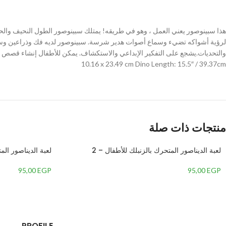
Instagram
WhatsApp
هذا سبينوصور يعني العمل ، وهو في طريقه! يمتلك سبينوصور الطول النحيف والحم
لرؤية أشواكه تضيء وسماع أصوات هدير شرسة. سبينوصور لديه فك وذراعين وساقين
TikTok
10.16 x 23.49 cm Dino Length: 15.5″ / 39.37cm
منتجات ذات صلة
لعبة الديناصور المتحرك بالزنبلك للأطفال – 2
لعبة الديناصور الم
95,00
EGP
95,00
EGP
PROFILE