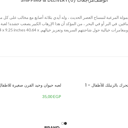
الوصف
مراجعات (0)
SHIPPING & DELIVERY
ولة المرعبة لتمساح العصر الحديث ، وله أيدي بثلاثة أصابع مع مخالب على كل م
. في البر أو في البحر ، من المؤكد أن هذا الإرهاب الكبير يصعب حشده! لعبة 
والتحديات.يشجع على التفكير الإبداعي والاستكشاف. يمكن
تحرك بالزنبلك للأطفال – 1
لعبه حيوان وحيد القرن صغيرة للاطفال
35,00
EGP
BRAND