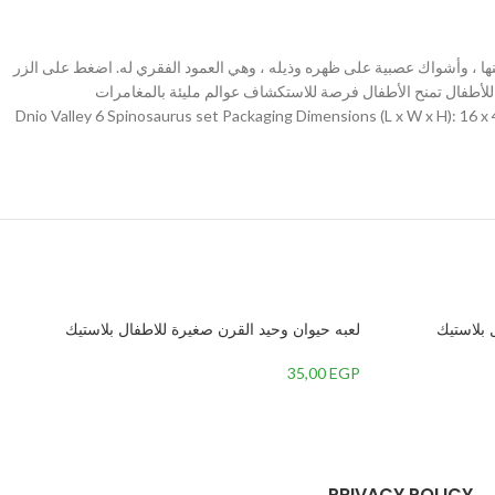
نها ، وأشواك عصبية على ظهره وذيله ، وهي العمود الفقري له. اضغط على الزر
للأطفال تمنح الأطفال فرصة للاستكشاف عوالم مليئة بالمغامرات
 للأطفال إنشاء قصص ومغامرات خيالية حول شاحنتهم السريعة وتعزيز خيالهم. Dnio Valley 6 Spinosaurus set Packaging Dimensions (L x W x H): 16 x 4 x 9.25 inches 40.64 x
 بلاستيك
لعبه حيوان وحيد القرن صغيرة للاطفال بلاستيك
35,00
EGP
PRIVACY POLICY