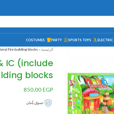
COSTUMES
PARTY
SPORTS TOYS
ELECTRIC
الرئيسية
»
ery) Fire building blocks
 & IC (include
ilding blocks
850,00
EGP
تسوق بأمان