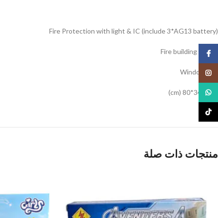
Fire Protection with light & IC (include 3*AG13 battery)
Fire building blocks
Facebook
Window box
Instagram
WhatsApp
89*34.5*80 (cm)
TikTok
منتجات ذات صلة