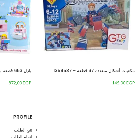
مكعبات أشكال متعددة 67 قطعه – 1354587
بازل 653 قطعه بناتي
872,00
EGP
145,00
EGP
PROFILE
تتبع الطلب
إتمام الطلب