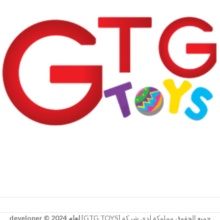
جميع الحقوق مملوكة لدي شركة [GTG TOYS]
لعام 2024 © developer