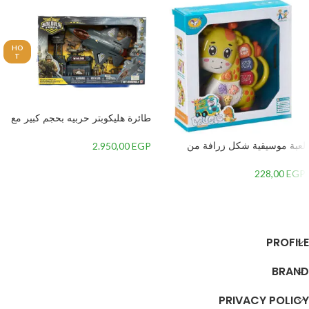
HO
T
طائرة هليكوبتر حربيه بحجم كبير مع
دبابة و جنود وباخرة مائية حربية من
سولدر واسلحة متعددة ونور LED
لعبة موسيقية شكل زرافة من
2.950,00
EGP
وصوت قوي-
جياليجو تويز 8556A
228,00
EGP
إضافة إلى السلة
إضافة إلى السلة
PROFILE
BRAND
PRIVACY POLICY