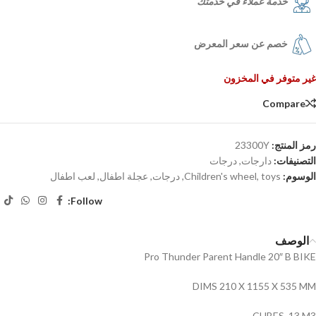
خدمة عملاء في خدمتك
خصم عن سعر المعرض
غير متوفر في المخزون
Compare
رمز المنتج:
23300Y
التصنيفات:
دارجات
,
درجات
الوسوم:
toys
,
Children's wheel
,
درجات
,
عجلة اطفال
,
لعب اطفال
Follow:
الوصف
Pro Thunder Parent Handle 20″ B BIKE
DIMS 210 X 1155 X 535 MM
CUBES .13 M3