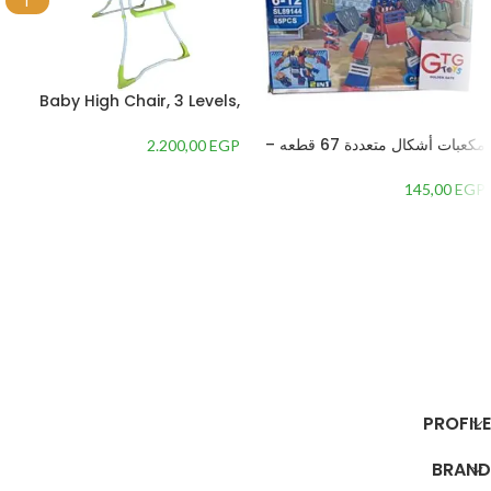
T
Baby High Chair, 3 Levels,
Adjustable Height
مكعبات أشكال متعددة 67 قطعه –
2.200,00
EGP
1354587
145,00
EGP
إضافة إلى السلة
إضافة إلى السلة
PROFILE
BRAND