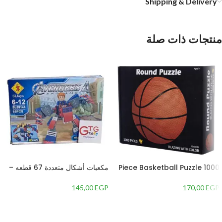
Shipping & Delivery
منتجات ذات صلة
1000 Piece Basketball Puzzle
مكعبات أشكال متعددة 67 قطعه –
1354587
for Kids, White – GTG TOYS
145,00
EGP
170,00
EGP
إضافة إلى السلة
إضافة إلى السلة