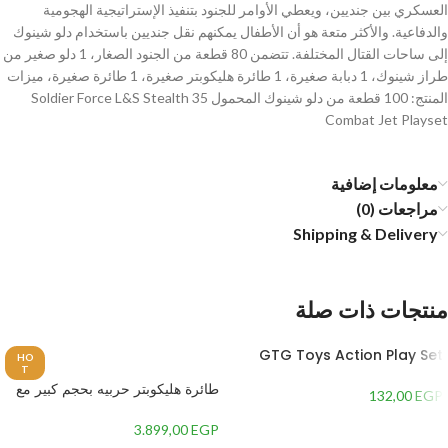
العسكري بين جنديين، ويعطي الأوامر للجنود بتنفيذ الإستراتيجية الهجومية
والدفاعية. والأكثر متعة هو أن الأطفال يمكنهم نقل جنديين باستخدام دلو شينوك
إلى ساحات القتال المختلفة. تتضمن 80 قطعة من الجنود الصغار، 1 دلو صغير من
طراز شينوك، 1 دبابة صغيرة، 1 طائرة هليكوبتر صغيرة، 1 طائرة صغيرة، ميزات
المنتج: 100 قطعة من دلو شينوك المحمول Soldier Force L&S Stealth 35
Combat Jet Playset
معلومات إضافية
مراجعات (0)
Shipping & Delivery
منتجات ذات صلة
GTG Toys Action Play Set
HO
T
with Mask and Axe
طائرة هليكوبتر حربيه بحجم كبير مع
132,00
EGP
دبابة و جنود وباخرة مائية حربية من
سولدر واسلحة متعددة ونور LED
3.899,00
EGP
وصوت قوي
إضافة إلى السلة